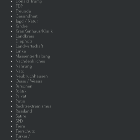
Donald Trump
FDP
Freunde
Gesundheit
Jagd / Natur
Kirche
KranKenhaus/Klinik
Landkreis
Diepholz
Landwirtschaft
Linke
Massentierhaltung
Nachdenkliches
Nahrung
Nato
Neubruchhausen
Ossis / Wessis
Personen
Politik
Privat
Putin
Rechtsextremismus
Russland
Satire
SPD
Tiere
Tierschutz
Türkei /