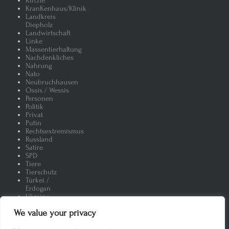
Kirche
KranKenhaus/Klinik
Landkreis
Diepholz
Landwirtschaft
Linke
Massentierhaltung
Nachdenkliches
Nahrung
Nato
Neubruchhausen
Ossis / Wessis
Personen
Politik
Privat
Putin
Rechtsextremismus
Russland
Satire
SPD
Tiere
Tierschutz
Türkei /
Erdogan
Ukraine
Umwelt
We value your privacy
Uncategorized
Vegan /