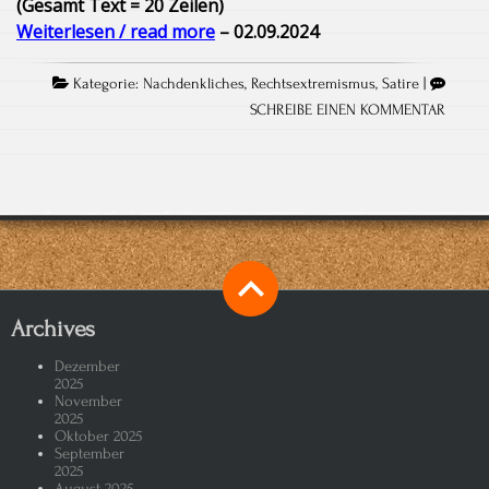
(Gesamt Text = 20 Zeilen)
Weiterlesen / read more
– 02.09.2024
Kategorie:
Nachdenkliches
,
Rechtsextremismus
,
Satire
|
SCHREIBE EINEN KOMMENTAR
Archives
Dezember
2025
November
2025
Oktober 2025
September
2025
August 2025