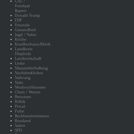
CSU /
Freistaat
Bayern
Donald Trump
FDP
Freunde
Gesundheit
Jagd / Natur
Kirche
KranKenhaus/Klinik
Landkreis
Diepholz
Landwirtschaft
Linke
Massentierhaltung
Nachdenkliches
Nahrung
Nato
Neubruchhausen
Ossis / Wessis
Personen
Politik
Privat
Putin
Rechtsextremismus
Russland
Satire
SPD