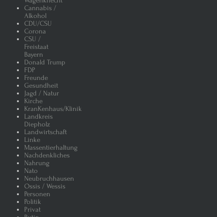
Wagenknecht
Cannabis /
Alkohol
CDU/CSU
Corona
CSU /
Freistaat
Bayern
Donald Trump
FDP
Freunde
Gesundheit
Jagd / Natur
Kirche
KranKenhaus/Klinik
Landkreis
Diepholz
Landwirtschaft
Linke
Massentierhaltung
Nachdenkliches
Nahrung
Nato
Neubruchhausen
Ossis / Wessis
Personen
Politik
Privat