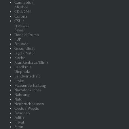
Cannabis /
Alkohol
CDU/CSU
Corona
CSU /
Freistaat
Bayern
Donald Trump
FDP
Freunde
Gesundheit
Jagd / Natur
Kirche
KranKenhaus/Klinik
Landkreis
Diepholz
Landwirtschaft
Linke
Massentierhaltung
Nachdenkliches
Nahrung
Nato
Neubruchhausen
Ossis / Wessis
Personen
Politik
Privat
Putin