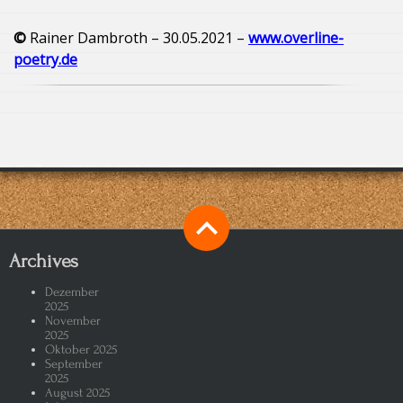
©
Rainer Dambroth – 30.05.2021 –
www.overline-
poetry.de
Archives
Dezember
2025
November
2025
Oktober 2025
September
2025
August 2025