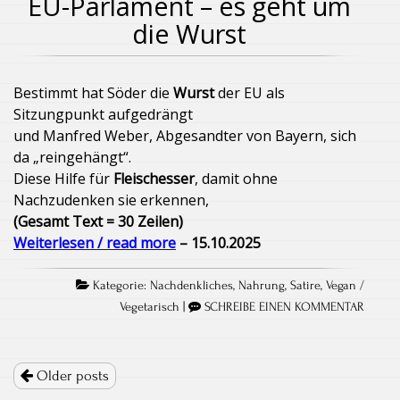
EU-Parlament – es geht um
die Wurst
Bestimmt hat Söder die
Wurst
der EU als
Sitzungpunkt aufgedrängt
und Manfred Weber, Abgesandter von Bayern, sich
da „reingehängt“.
Diese Hilfe für
Fleischesser
, damit ohne
Nachzudenken sie erkennen,
(Gesamt Text = 30 Zeilen)
Weiterlesen / read more
– 15.10.2025
Kategorie:
Nachdenkliches
,
Nahrung
,
Satire
,
Vegan /
Vegetarisch
|
SCHREIBE EINEN KOMMENTAR
Posts
Older posts
navigation