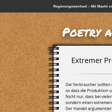
Regierungswechsel – Mit Macht vo
Fake-Anzeigen und Betrug mit d
Poetry 
Friedrich Merz und sein CSU-Scha
Datenschutzerklärung
Weniger Kuhmilch! = weniger Milc
Extremer Pr
Gestatten, mein Name ist Trump, 
Mogelpackung – die indirekte Pre
Die Verbraucher sollten 
so dass die Produktion u
Bayern, nur ein Bundesland in De
Nicht nur, dass bei viel
sondern einen extremen 
Die Orgel der alten Bundesregier
Der Handel argumentiert