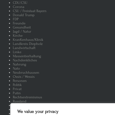
CDU/CSU
Corona
Wir sind das Volk – Eine Minderhei
CSU / Freistaat Bayern
Donald Trump
FDP
Brauchen wir die vielen Hinterbän
Freunde
Gesundheit
Jagd / Natur
Altkanzler Schröder „Mission Impo
Kirche
KranKenhaus/Klinik
Landkreis Diepholz
Landwirtschaft
Ich hatte einen Traum: Die Wagner
Linke
Massentierhaltung
Nachdenkliches
Altkanzler Schröder und Ukraine
Nahrung
Nato
Neubruchhausen
Der braune Baum
Putin-Virus
Ossis / Wessis
Personen
Politik
Die moderne Landwirtschaft
Privat
Putin
Rechtsextremismus
Das Fitness und Sauna Paradies, 
Russland
Satire
SPD
We value your privacy
Ich armes Schwein
Massensc
Tiere