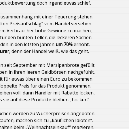
roduktbewertung doch irgend etwas schief.
DU? Kompliziertes Abstimmungsverhalten wegen der
 Zusammenhang mit einer Teuerung stehen,
rteien Gezänk
Bäuerliche Tierhaltung
tten Preisaufschlag“ vom Handel versehen.
 dem Verbraucher hohe Gewinne zu machen,
l)
 für den bunten Teller, die leckeren Sachen.
Die AFD mit Björn Höcke lügt sich an die Macht
den in den letzten Jahren
um 70%
erhöht,
urer
, denn der Handel weiß, wie das geht.
 – „Nur eine Frau“
 seit September mit Marzipanbrote gefüllt,
hten Rand – was soll das?
Wohngeldzahlung in Bremen
ben in ihren leeren Geldbörsen nachgefühlt.
eit für etwas über einen Euro zu bekommen
gen den Rest der Welt
 doppelte Preis für das Produkt genommen.
ben voll, dann Händler mit Rabatte locken,
 März vermisst!
Die Qual der Wahl
Klimawandel
s sie auf diese Produkte bleiben „hocken“.
Zentralklinik Landkreis Diepholz
uchen werden zu Wucherpreisen angeboten.
kaufen, machen sich zu „käuflichen Idioten“.
enstreit“
Tag des Galgo – Dia del Galgo
rhalten beim „Weihnachtseinkauf“ reagieren,