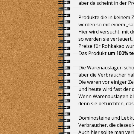
aber da scheint in der P
Alleingang von Friedrich Merz, C
Produkte die in keinem
Brandmauer zur AFD!
Bundestagswahl 2025 und das Pa
werden so mit einem „sa
Hier wird versucht, mit
Betäubungsloses Schächten (Hala
so werden sie verteuert,
Preise für Rohkakao wur
Das Produkt
um 100% te
Ehrenmord – im Namen der Familie
Die Warenauslagen schon
Fischer Fritze Merz fischt am rec
aber die Verbraucher ha
Die waren vor einiger Z
Donald Trump und Superreiche ge
und heute wird fast der
Wenn Warenauslagen blei
Der Pfau „Pavo“ wird seit dem 29.
denn sie befürchten, das
Mindesthaltbarkeitsdatum (MHD)
Dominosteine und Lebk
Verbraucher, die dieses 
Die Bremer Grünen und der „Platan
Auch hier sollte man ve