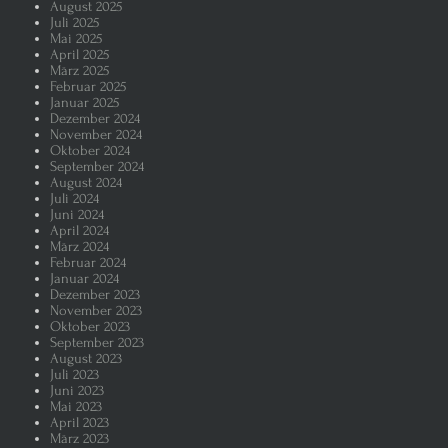
August 2025
Juli 2025
Zankapfel der regierenden Parteie
Mai 2025
April 2025
März 2025
WerteUnion – die CDU/CSU rückt in
Februar 2025
Januar 2025
Dezember 2024
Donald Trump ist nicht kalkulierba
November 2024
Oktober 2024
September 2024
Warum ist die AFD prozentual so 
August 2024
Juli 2024
Juni 2024
April 2024
Elon Musk – Die Ratten verlassen
März 2024
Februar 2024
Januar 2024
Wir grillen und der Mann als Grill
Dezember 2023
November 2023
Oktober 2023
Weibliche Genitalverstümmelung v
September 2023
August 2023
Juli 2023
Friedrich Merz bei der Wahl zum K
Juni 2023
Mai 2023
April 2023
Die Frau sei dem Manne untertan
März 2023