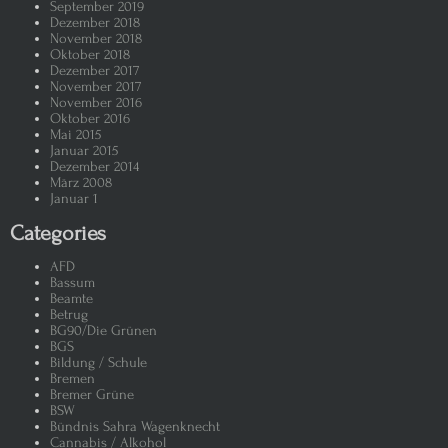
September 2019
Dezember 2018
Die „tauben“ Friedenstauben: Sah
November 2018
Oktober 2018
Dezember 2017
„Friedensdemo“
Putin und die russische „Propag
November 2017
November 2016
Oktober 2016
Mai 2015
Putin – Die Rede zur Lage der Na
Januar 2015
Dezember 2014
März 2008
Unser Trinkwasser
Nestlé ve
Januar 1
Categories
Despot Putin – der russische Bra
AFD
Bassum
Sahra Wagenknecht, Putins Missio
Beamte
Betrug
BG90/Die Grünen
Macht sich die Nato mit ihren Fo
BGS
Bildung / Schule
Bremen
Alles wird Laminiert
Wir har
Bremer Grüne
BSW
Bündnis Sahra Wagenknecht
Man startet am Start in einer Stadt
Cannabis / Alkohol