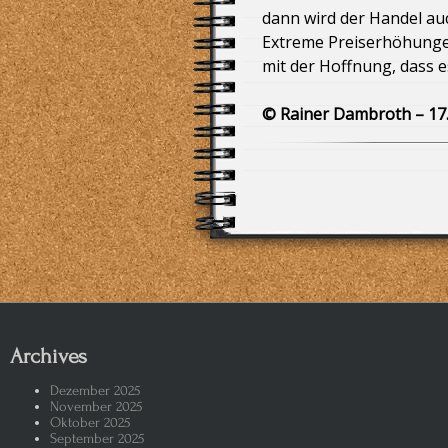
dann wird der Handel au
Viva España – Gequälte (S)Tiere
Extreme Preiserhöhunge
mit der Hoffnung, dass 
Bremen – Klimaerwärmung und De
© Rainer Dambroth – 17
Wer hat an d(ies)em Rad gedreht? 
Undercover-Recherchen in Massent
Donald Trump und der Deal für den
Donald Trump denkt und handelt k
Donald Trump der Dealmaker: „Sie
Archives
Donald Trump re(a)giert wie eine
Dezember 2025
November 2025
Oktober 2025
Es ist schon 5 vor 1933 und wenn 
September 2025