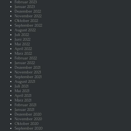
Februar 2023
Januar 2023
Putin – der hinterlistige russische
Dezember 2022
November 2022
Oktober 2022
Ein Flüchtlings-Containerdorf i
September 2022
August 2022
Juli 2022
Putin, der russische Pinocchio
Juni 2022
Mai 2022
April 2022
März 2022
AFD und BSW „flüchten“ aus dem
Februar 2022
Januar 2022
Dezember 2021
Putin im „Blutrausch“
Warum 
November 2021
September 2021
August 2021
Putins Sieg über die Ukraine wäre 
Juli 2021
Mai 2021
April 2021
Despot Putin, der russische Möch
März 2021
Februar 2021
Januar 2021
Putin und seine „Pressefreiheit“
Dezember 2020
November 2020
Oktober 2020
Auch der oppositionelle Nawalny 
September 2020