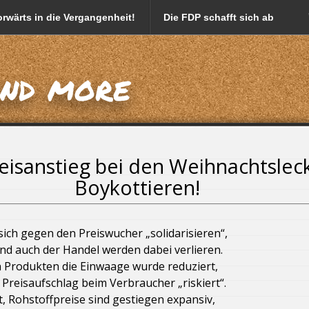
rwärts in die Vergangenheit!
Die FDP schafft sich ab
em Namen von Prominenten
and more
tten
Markus Söder vermarktet sich mit Foodporn
hkühe = weniger Kälber = weniger Lebendtierexporte!
eisanstieg bei den Weihnachtslec
Boykottieren!
Donald Trump
iserhöhung
Söder, der Freistaat Bayern und Deutschland
sich gegen den Preiswucher „solidarisieren“,
nd auch der Handel werden dabei verlieren.
utschland!
Bayern und die Energieversorgungsnot
en Produkten die Einwaage wurde reduziert,
Preisaufschlag beim Verbraucher „riskiert“.
ung
, Rohstoffpreise sind gestiegen expansiv,