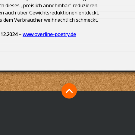
ch dieses „preislich annehmbar“ reduzieren.
Catering in den Krankenhäusern
n auch über Gewichtsreduktionen entdeckt,
es dem Verbraucher weihnachtlich schmeckt.
ichschutz
Danke, Horst-Dieter
.12.2024 –
www.overline-poetry.de
Zentralklinik Diepholz in Borwede!
ierställen
Die Parteien arbeiten sich am Bürgergeld ab
 Frieden in der Ukraine? Diktatfrieden!
indlich naiv
 küssen meinen Arsch“ / „They’re kissing my ass“
 Chemotherapie?
wir nicht aufpassen, beginnt wieder die Vogelschisszeit