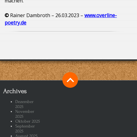
machen.
©
Rainer Dambroth – 26.03.2023 –
www.overline-
poetry.de
Archives
Dezember
2025
November
2025
Oktober 2025
September
2025
August 2025