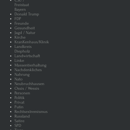
CSU /
Freistaat
Bayern
Donald Trump
FDP
Freunde
Gesundheit
Jagd / Natur
Kirche
KranKenhaus/Klinik
Landkreis
Diepholz
Landwirtschaft
Linke
Massentierhaltung
Nachdenkliches
Nahrung
Nato
Neubruchhausen
Ossis / Wessis
Personen
Politik
Privat
Putin
Rechtsextremismus
Russland
Satire
SPD