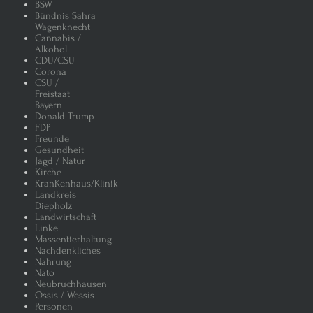
BSW
Bündnis Sahra
Wagenknecht
Cannabis /
Alkohol
CDU/CSU
Corona
CSU /
Freistaat
Bayern
Donald Trump
FDP
Freunde
Gesundheit
Jagd / Natur
Kirche
KranKenhaus/Klinik
Landkreis
Diepholz
Landwirtschaft
Linke
Massentierhaltung
Nachdenkliches
Nahrung
Nato
Neubruchhausen
Ossis / Wessis
Personen