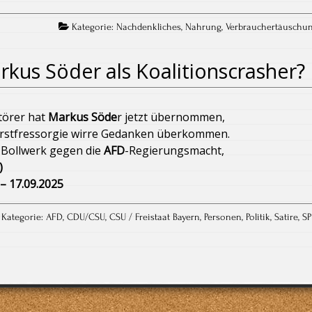
DU? Kompliziertes Abstimmungsverhalten wegen der
Kategorie:
Nachdenkliches
,
Nahrung
,
Verbrauchertäuschu
rteien Gezänk
Bäuerliche Tierhaltung
rkus Söder als Koalitionscrasher?
l)
Die AFD mit Björn Höcke lügt sich an die Macht
störer hat
Markus Söde
r jetzt übernommen,
 – „Nur eine Frau“
rstfressorgie wirre Gedanken überkommen.
 Bollwerk gegen die
AFD
-Regierungsmacht,
hten Rand – was soll das?
Wohngeldzahlung in Bremen
)
– 17.09.2025
gen den Rest der Welt
Kategorie:
AFD
,
CDU/CSU
,
CSU / Freistaat Bayern
,
Personen
,
Politik
,
Satire
,
S
 März vermisst!
Die Qual der Wahl
Klimawandel
Zentralklinik Landkreis Diepholz
enstreit“
Tag des Galgo – Dia del Galgo