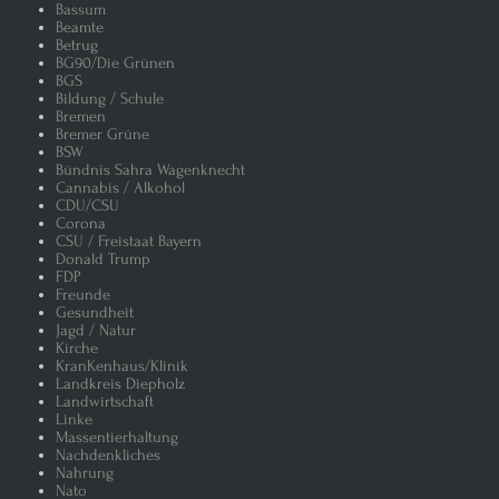
Bassum
Beamte
Die „tauben“ Friedenstauben: Sah
Betrug
BG90/Die Grünen
BGS
„Friedensdemo“
Putin und die russische „Propag
Bildung / Schule
Bremen
Bremer Grüne
Putin – Die Rede zur Lage der Na
BSW
Bündnis Sahra Wagenknecht
Cannabis / Alkohol
CDU/CSU
Unser Trinkwasser
Nestlé ve
Corona
CSU / Freistaat Bayern
Donald Trump
Despot Putin – der russische Bra
FDP
Freunde
Gesundheit
Sahra Wagenknecht, Putins Missio
Jagd / Natur
Kirche
KranKenhaus/Klinik
Macht sich die Nato mit ihren Fo
Landkreis Diepholz
Landwirtschaft
Linke
Alles wird Laminiert
Wir har
Massentierhaltung
Nachdenkliches
Nahrung
Man startet am Start in einer Stadt
Nato