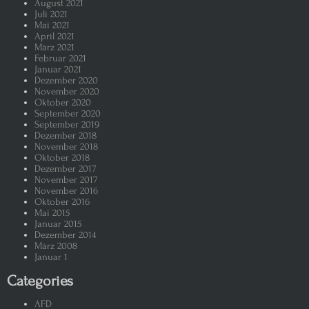
August 2021
Juli 2021
Putin – der hinterlistige russische
Mai 2021
April 2021
März 2021
Ein Flüchtlings-Containerdorf i
Februar 2021
Januar 2021
Dezember 2020
November 2020
Putin, der russische Pinocchio
Oktober 2020
September 2020
September 2019
AFD und BSW „flüchten“ aus dem
Dezember 2018
November 2018
Oktober 2018
Putin im „Blutrausch“
Warum 
Dezember 2017
November 2017
November 2016
Putins Sieg über die Ukraine wäre 
Oktober 2016
Mai 2015
Januar 2015
Despot Putin, der russische Möch
Dezember 2014
März 2008
Januar 1
Putin und seine „Pressefreiheit“
Categories
Auch der oppositionelle Nawalny 
AFD