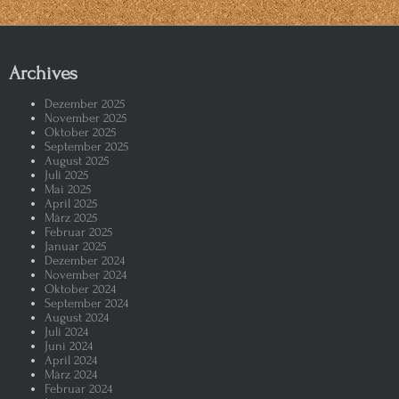
Viva España – Gequälte (S)Tiere
Archives
Bremen – Klimaerwärmung und De
Dezember 2025
Wer hat an d(ies)em Rad gedreht? 
November 2025
Oktober 2025
September 2025
Undercover-Recherchen in Massent
August 2025
Juli 2025
Mai 2025
April 2025
Donald Trump und der Deal für den
März 2025
Februar 2025
Januar 2025
Donald Trump denkt und handelt k
Dezember 2024
November 2024
Oktober 2024
Donald Trump der Dealmaker: „Sie
September 2024
August 2024
Juli 2024
Donald Trump re(a)giert wie eine
Juni 2024
April 2024
März 2024
Es ist schon 5 vor 1933 und wenn 
Februar 2024