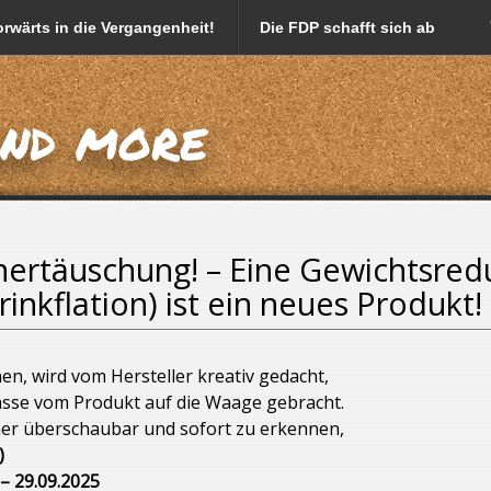
rwärts in die Vergangenheit!
Die FDP schafft sich ab
em Namen von Prominenten
and more
tten
Markus Söder vermarktet sich mit Foodporn
hkühe = weniger Kälber = weniger Lebendtierexporte!
ertäuschung! – Eine Gewichtsred
rinkflation) ist ein neues Produkt!
Donald Trump
iserhöhung
Söder, der Freistaat Bayern und Deutschland
n, wird vom Hersteller kreativ gedacht,
sse vom Produkt auf die Waage gebracht.
utschland!
Bayern und die Energieversorgungsnot
er überschaubar und sofort zu erkennen,
)
ung
– 29.09.2025