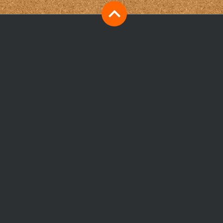
Catering in den Krankenhäusern
ichschutz
Danke, Horst-Dieter
Zentralklinik Diepholz in Borwede!
ierställen
Die Parteien arbeiten sich am Bürgergeld ab
 Frieden in der Ukraine? Diktatfrieden!
indlich naiv
 küssen meinen Arsch“ / „They’re kissing my ass“
 Chemotherapie?
wir nicht aufpassen, beginnt wieder die Vogelschisszeit