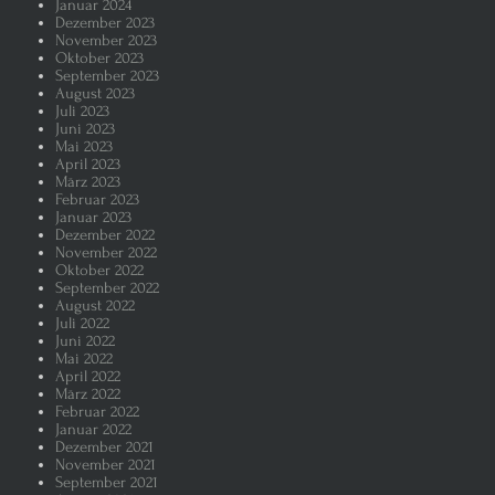
Januar 2024
Dezember 2023
Zankapfel der regierenden Parteie
November 2023
Oktober 2023
September 2023
WerteUnion – die CDU/CSU rückt in
August 2023
Juli 2023
Juni 2023
Donald Trump ist nicht kalkulierba
Mai 2023
April 2023
März 2023
Februar 2023
Warum ist die AFD prozentual so 
Januar 2023
Dezember 2022
November 2022
Elon Musk – Die Ratten verlassen
Oktober 2022
September 2022
August 2022
Wir grillen und der Mann als Grill
Juli 2022
Juni 2022
Mai 2022
Weibliche Genitalverstümmelung v
April 2022
März 2022
Februar 2022
Friedrich Merz bei der Wahl zum K
Januar 2022
Dezember 2021
November 2021
Die Frau sei dem Manne untertan
September 2021