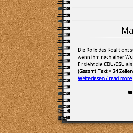
Alleingang von Friedrich Merz, C
Brandmauer zur AFD!
Bundestagswahl 2025 und das Pa
Ma
Betäubungsloses Schächten (Hala
Die Rolle des Koalitions
Ehrenmord – im Namen der Familie
wenn ihm nach einer Wu
Er sieht die
CDU/CSU
als
Fischer Fritze Merz fischt am rec
(Gesamt Text = 24 Zeilen
Weiterlesen / read more
Donald Trump und Superreiche ge
Der Pfau „Pavo“ wird seit dem 29.
Mindesthaltbarkeitsdatum (MHD)
Die Bremer Grünen und der „Platan