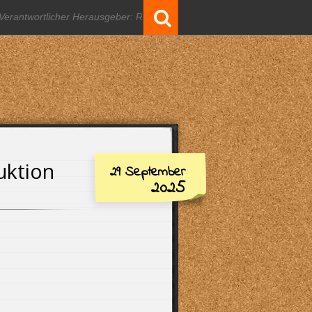
Suchergebnisse
für:
uktion
29 September
2025