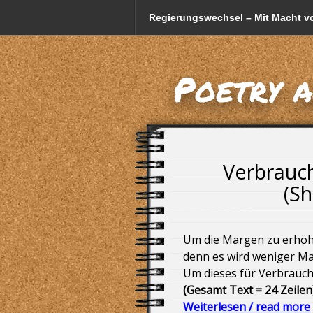
Regierungswechsel – Mit Macht vo
Fake-Anzeigen und Betrug mit d
Poetry 
Friedrich Merz und sein CSU-Scha
Datenschutzerklärung
Weniger Kuhmilch! = weniger Milc
Verbrauch
(Sh
Gestatten, mein Name ist Trump, 
Mogelpackung – die indirekte Pre
Um die Margen zu erhöhe
denn es wird weniger Ma
Bayern, nur ein Bundesland in De
Um dieses für Verbrauch
(Gesamt Text = 24 Zeilen
Die Orgel der alten Bundesregier
Weiterlesen / read more