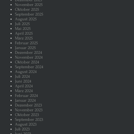
November 2025
Oktober 2025
Zankapfel der regierenden Parteie
September 2025
August 2025
Juli 2025
WerteUnion – die CDU/CSU rückt in
Mai 2025
April 2025
März 2025
Donald Trump ist nicht kalkulierba
Februar 2025
Januar 2025
Dezember 2024
Warum ist die AFD prozentual so 
November 2024
Oktober 2024
September 2024
Elon Musk – Die Ratten verlassen
August 2024
Juli 2024
Juni 2024
Wir grillen und der Mann als Grill
April 2024
März 2024
Februar 2024
Weibliche Genitalverstümmelung v
Januar 2024
Dezember 2023
November 2023
Friedrich Merz bei der Wahl zum K
Oktober 2023
September 2023
August 2023
Juli 2023
Die Frau sei dem Manne untertan
Juni 2023