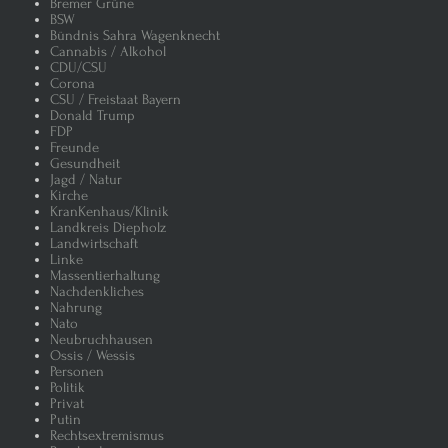
Bremer Grüne
BSW
Bündnis Sahra Wagenknecht
Wir sind das Volk – Eine Minderhei
Cannabis / Alkohol
CDU/CSU
Corona
Brauchen wir die vielen Hinterbän
CSU / Freistaat Bayern
Donald Trump
FDP
Altkanzler Schröder „Mission Impo
Freunde
Gesundheit
Jagd / Natur
Ich hatte einen Traum: Die Wagner
Kirche
KranKenhaus/Klinik
Landkreis Diepholz
Altkanzler Schröder und Ukraine
Landwirtschaft
Linke
Massentierhaltung
Der braune Baum
Putin-Virus
Nachdenkliches
Nahrung
Nato
Die moderne Landwirtschaft
Neubruchhausen
Ossis / Wessis
Personen
Das Fitness und Sauna Paradies, 
Politik
Privat
Putin
Rechtsextremismus
Ich armes Schwein
Massensc