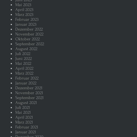
Mai 2023
April 2023
Putin – der hinterlistige russische
März 2023
Februar 2023
Januar 2023
Ein Flüchtlings-Containerdorf i
Dezember 2022
November 2022
Oktober 2022
Putin, der russische Pinocchio
September 2022
August 2022
Juli 2022
AFD und BSW „flüchten“ aus dem
Juni 2022
Mai 2022
April 2022
Putin im „Blutrausch“
Warum 
März 2022
Februar 2022
Januar 2022
Putins Sieg über die Ukraine wäre 
Dezember 2021
November 2021
September 2021
Despot Putin, der russische Möch
August 2021
Juli 2021
Mai 2021
April 2021
Putin und seine „Pressefreiheit“
März 2021
Februar 2021
Januar 2021
Auch der oppositionelle Nawalny 
Dezember 2020