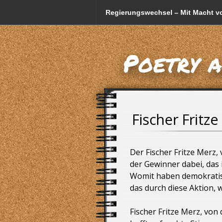
Regierungswechsel – Mit Macht vo
Fake-Anzeigen und Betrug mit d
Poetry 
Friedrich Merz und sein CSU-Scha
Datenschutzerklärung
Weniger Kuhmilch! = weniger Milc
Fischer Fritz
Gestatten, mein Name ist Trump, 
Der Fischer Fritze Merz,
Mogelpackung – die indirekte Pre
der Gewinner dabei, das 
Womit haben demokratis
Bayern, nur ein Bundesland in De
das durch diese Aktion, 
Fischer Fritze Merz, von
Die Orgel der alten Bundesregier