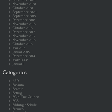
November 2020
Oktober 2020
Die „tauben“ Friedenstauben: Sah
September 2020
September 2019
Dezember 2018
„Friedensdemo“
Putin und die russische „Propag
November 2018
Oktober 2018
Dezember 2017
Putin – Die Rede zur Lage der Na
November 2017
November 2016
Oktober 2016
Unser Trinkwasser
Nestlé ve
Mai 2015
Januar 2015
Dezember 2014
Despot Putin – der russische Bra
März 2008
Januar 1
Sahra Wagenknecht, Putins Missio
Categories
AFD
Macht sich die Nato mit ihren Fo
Bassum
Beamte
Betrug
Alles wird Laminiert
Wir har
BG90/Die Grünen
BGS
Bildung / Schule
Man startet am Start in einer Stadt
Bremen