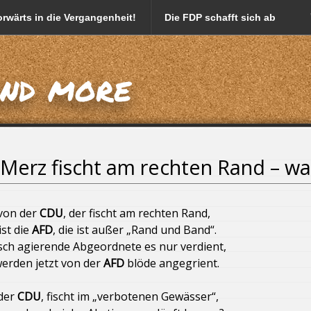
rwärts in die Vergangenheit!
Die FDP schafft sich ab
em Namen von Prominenten
and more
tten
Markus Söder vermarktet sich mit Foodporn
hkühe = weniger Kälber = weniger Lebendtierexporte!
e Merz fischt am rechten Rand – was
Donald Trump
 von der
CDU
, der fischt am rechten Rand,
iserhöhung
Söder, der Freistaat Bayern und Deutschland
ist die
AFD
, die ist außer „Rand und Band“.
ch agierende Abgeordnete es nur verdient,
utschland!
Bayern und die Energieversorgungsnot
werden jetzt von der
AFD
blöde angegrient.
 der
CDU
, fischt im „verbotenen Gewässer“,
ung