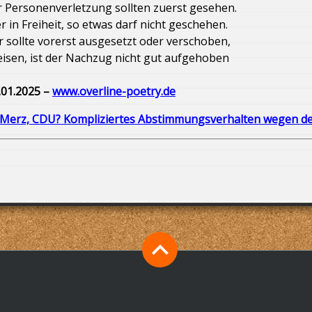
r Personenverletzung sollten zuerst gesehen.
Catering in den Krankenhäusern
in Freiheit, so etwas darf nicht geschehen.
 sollte vorerst ausgesetzt oder verschoben,
ichschutz
Danke, Horst-Dieter
eisen, ist der Nachzug nicht gut aufgehoben
.01.2025 –
www.overline-poetry.de
Zentralklinik Diepholz in Borwede!
h Merz, CDU? Kompliziertes Abstimmungsverhalten wegen d
ierställen
Die Parteien arbeiten sich am Bürgergeld ab
 Frieden in der Ukraine? Diktatfrieden!
indlich naiv
 küssen meinen Arsch“ / „They’re kissing my ass“
 Chemotherapie?
wir nicht aufpassen, beginnt wieder die Vogelschisszeit