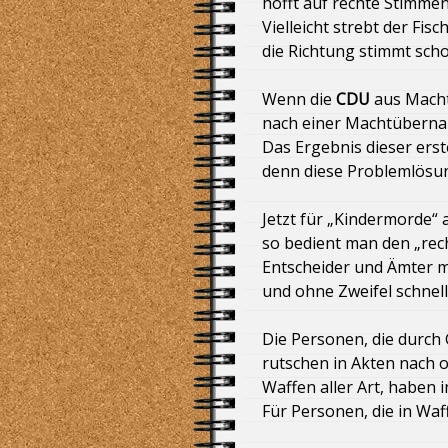
hofft auf rechte Stimmen
Vielleicht strebt der Fis
Alleingang von Friedrich Merz, C
die Richtung stimmt scho
Brandmauer zur AFD!
Bundestagswahl 2025 und das Pa
Wenn die
CDU
aus Macht
nach einer Machtüberna
Betäubungsloses Schächten (Hala
Das Ergebnis dieser er
denn diese Problemlösu
Ehrenmord – im Namen der Familie
Jetzt für „Kindermorde“ 
Fischer Fritze Merz fischt am rec
so bedient man den „rech
Entscheider und Ämter mü
Donald Trump und Superreiche ge
und ohne Zweifel schnell
Der Pfau „Pavo“ wird seit dem 29.
Die Personen, die durch
rutschen in Akten nach o
Mindesthaltbarkeitsdatum (MHD)
Waffen aller Art, haben i
Für Personen, die in Waf
Die Bremer Grünen und der „Platan