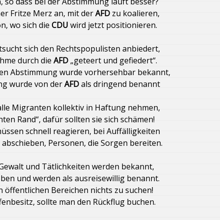
, so dass bei der Abstimmung läuft besser?
cher Fritze Merz an, mit der
AFD
zu koalieren,
DU? Kompliziertes Abstimmungsverhalten wegen der
n, wo sich die
CDU
wird jetzt positionieren.
rteien Gezänk
Bäuerliche Tierhaltung
sucht sich den Rechtspopulisten anbiedert,
hme durch die
AFD
„geteert und gefiedert“.
l)
Die AFD mit Björn Höcke lügt sich an die Macht
sten Abstimmung wurde vorhersehbar bekannt,
ng wurde von der
AFD
als dringend benannt
 – „Nur eine Frau“
alle Migranten kollektiv in Haftung nehmen,
hten Rand – was soll das?
Wohngeldzahlung in Bremen
ten Rand“, dafür sollten sie sich schämen!
ssen schnell reagieren, bei Auffälligkeiten
gen den Rest der Welt
 abschieben, Personen, die Sorgen bereiten.
 März vermisst!
Die Qual der Wahl
Klimawandel
 Gewalt und Tätlichkeiten werden bekannt,
ben und werden als ausreisewillig benannt.
Zentralklinik Landkreis Diepholz
n öffentlichen Bereichen nichts zu suchen!
fenbesitz, sollte man den Rückflug buchen.
enstreit“
Tag des Galgo – Dia del Galgo