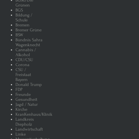
BG90/Die
Grünen
BGS
Bildung /
Schule
Bremen
Bremer Grüne
BSW
Bündnis Sahra
Wagenknecht
Cannabis /
Alkohol
CDU/CSU
Corona
CSU /
Freistaat
Bayern
Donald Trump
FDP
Freunde
Gesundheit
Jagd / Natur
Kirche
KranKenhaus/Klinik
Landkreis
Diepholz
Landwirtschaft
Linke