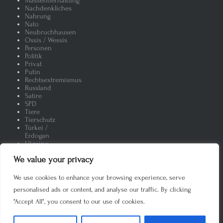
Massentierhaltung
Nachdenkliches
Nahrung
Nato
Neubruchhausen
Ossis / Wessis
Personen
Politik
Privat
Putin
Rechtsextremismus
Russland
Satire
SPD
Tiere
Tierschutz
Türkei /
Erdogan
Ukraine
Umwelt
We value your privacy
Uncategorized
Vegan /
Vegetarisch
We use cookies to enhance your browsing experience, serve
Verbrauchertäuschung
personalised ads or content, and analyse our traffic. By clicking
Wortspiele
"Accept All", you consent to our use of cookies.
Copyright 2020. All rights reserved. Private Nutzung mit Angabe des
Autors. Öffentlich, auch auszugsweise, nur mit Genehmigung des
Herausgebers. Anfragen über Kontakt